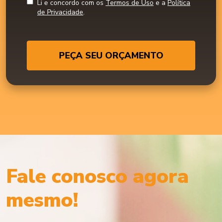
Li e concordo com os
Termos de Uso
e a
Política
de Privacidade
.
PEÇA SEU ORÇAMENTO
Fale conosco agora
mesmo!